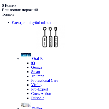
0
Кошик
Ваш кошик порожній
Товари
Електричні зубні щітки
Oral-B
iO
Genius
Smart
Triumph
Professional Care
Vitality
Pro-Expert
Cross Action
Pulsonic
Philips