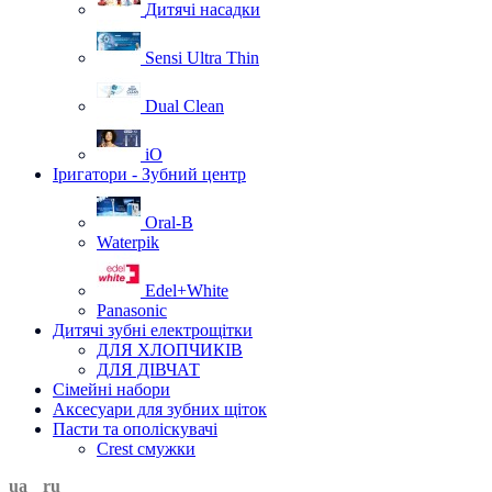
Дитячі насадки
Sensi Ultra Thin
Dual Clean
iO
Іригатори - Зубний центр
Oral-B
Waterpik
Edel+White
Panasonic
Дитячі зубні електрощітки
ДЛЯ ХЛОПЧИКІВ
ДЛЯ ДІВЧАТ
Сімейні набори
Аксесуари для зубних щіток
Пасти та ополіскувачі
Crest смужки
ua
ru