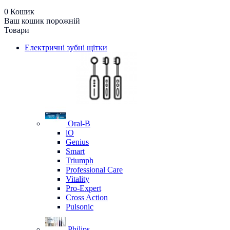
0
Кошик
Ваш кошик порожній
Товари
Електричні зубні щітки
Oral-B
iO
Genius
Smart
Triumph
Professional Care
Vitality
Pro-Expert
Cross Action
Pulsonic
Philips