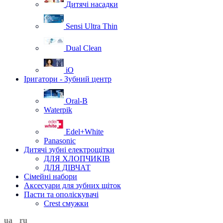
Дитячі насадки
Sensi Ultra Thin
Dual Clean
iO
Іригатори - Зубний центр
Oral-B
Waterpik
Edel+White
Panasonic
Дитячі зубні електрощітки
ДЛЯ ХЛОПЧИКІВ
ДЛЯ ДІВЧАТ
Сімейні набори
Аксесуари для зубних щіток
Пасти та ополіскувачі
Crest смужки
ua
ru