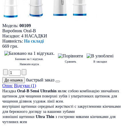
Модель:
00109
Виробник
Oral-B
Насадки:
4 НАСАДКИ
Наявність:
На складі
669 грн.
Базовано на 1 відгуках.
Сравнить
В закладки
Написати відгук
быстрый заказ
Опис
Відгуки (1)
Насадка
Oral-B Sensi Ultrathin
являє собою комбінацію звичайних
щетинок для чищення поверхні зубів і ультратонких щетинок для
чищення ділянок уздовж лінії ясен.
внутрішні щетинки середньої жерсткості с закругленими кінчиками
для бережного догляду за вашими зубами
зовнішні щетинки
Ultra Thin
з гострими мякими кінчиками для
чутливих ясен