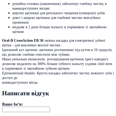
рушійна головка (наконечник) забезпечує глибоку чистку в
важкодоступних місцях
короткі щетинки для ретельного чищення (поверхні) зубів
довгі і широкі щетинки для глибокої чистки міжзубних
проміжків
видаляє в 2 рази більше нальоту в порівнянні зі звичайною
щіткою
Oral-B CrossAction
EB 50
змінна насадка для електричної зубної
щітки - для виключно якісної чистки.
Ідеальний кут щетини: щетинки розташовані під кутом в 16 градусів,
що дозволяє глибоко очистити між зубами.
Наша унікальна технологія:
розташування щетинок хрест-навхрест
дозволяє видалити на 300% більше зубного нальоту уздовж лінії ясен
в порівнянні зі звичайною зубною щіткою.
Ергономічний дизайн
: Кругла насадка забезпечує чистку кожного зуба і
доступ до
важкодоступних місць.
Написати відгук
Ваше Ім’я: