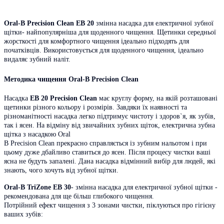
Oral-B Precision Clean
EB 20
змінна насадка для електричної зубної
щітки- найпопулярніша для щоденного чищення. Щетинки середньої
жорсткості для комфортного чищення ідеально підходять для
початківців. Використовується для щоденного чищення, ідеально
видаляє зубний
наліт.
Методика чищення Oral-B Precision Clean
Насадка
EB 20 Precision Clean
має круглу форму, на якій розташовані
щетинки різного кольору і розмірів. Завдяки їх наявності та
різноманітності насадка легко підтримує чистоту і здоров`я, як зубів,
так і ясен. На відміну від звичайних зубних щіток, електрична зубна
щітка з насадкою Oral
B Precision Clean прекрасно справляється із зубним нальотом і при
цьому дуже дбайливо ставиться до ясен. Після процесу чистки ваші
ясна не будуть запалені. Дана насадка відмінний вибір для людей, які
знають, чого хочуть від зубної щітки.
Oral-B TriZone
EB 30
- змінна насадка для електричної зубної щітки -
рекомендована для ще більш глибокого чищення.
Потрійний ефект чищення з 3 зонами чистки, піклуються про гігієну
ваших зубів: