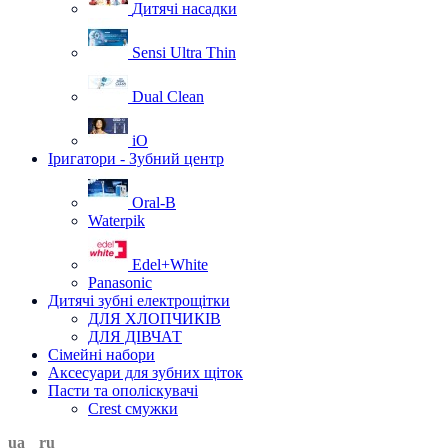
Дитячі насадки
Sensi Ultra Thin
Dual Clean
iO
Іригатори - Зубний центр
Oral-B
Waterpik
Edel+White
Panasonic
Дитячі зубні електрощітки
ДЛЯ ХЛОПЧИКІВ
ДЛЯ ДІВЧАТ
Сімейні набори
Аксесуари для зубних щіток
Пасти та ополіскувачі
Crest смужки
ua
ru