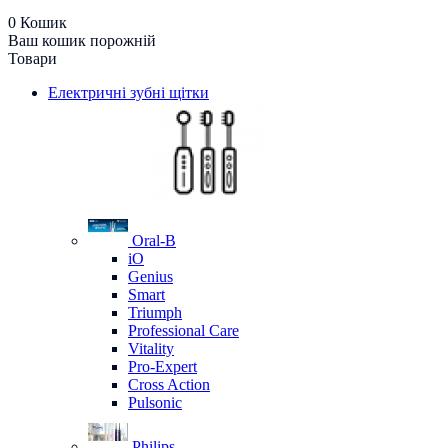
0
Кошик
Ваш кошик порожній
Товари
Електричні зубні щітки
Oral-B
iO
Genius
Smart
Triumph
Professional Care
Vitality
Pro-Expert
Cross Action
Pulsonic
Philips