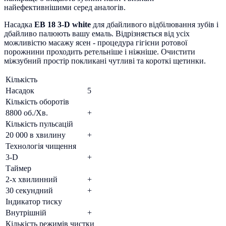
найефективнішими серед аналогів.
Насадка
EB 18 3-D white
для дбайливого відбілювання зубів і
дбайливо палюють вашу емаль. Відрізняється від усіх
можливістю масажу ясен - процедура гігієни ротової
порожнини проходить ретельніше і ніжніше. Очистити
міжзубний простір покликані чутливі та короткі щетинки.
Кількість
Насадок
5
Кількість оборотів
8800 об./Хв.
+
Кількість пульсацій
20 000 в хвилину
+
Технологія чищення
3-D
+
Таймер
2-х хвилинний
+
30 секундний
+
Індикатор тиску
Внутрішній
+
Кількість режимів чистки