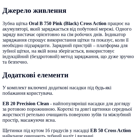
Джерело живлення
Зубна щітка
Oral B 750 Pink (Black) Cross Action
працює на
акумуляторі, який заряджається від побутової мережі. Одного
заряду вистачає орієнтовно на сім робочих днів. Індикатор
заряджання спрощує використання щітки та показує, коли її
необхідно підзарядити. Зарядний пристрій – платформа для
зубної щітки, на якій вона зберігається, використовує
індукційний (бездротовий) метод заряджання, що дуже зручно
та безпечно.
Додаткові елементи
У комплект включені додаткові насадки під будь-які
побажання користувача.
EB 20 Precision Clean
- найпопулярніші насадки для догляду
за ротовою порожниною. Короткі та довгі щетинки середньої
жорсткості ретельно очищають поверхню зубів та міжзубний
простір, масажуючи ясна.
Щетинки під кутом 16 градусів у насадці
EB 50 Cross Action
найкраще очищають зубний наліт і визнані