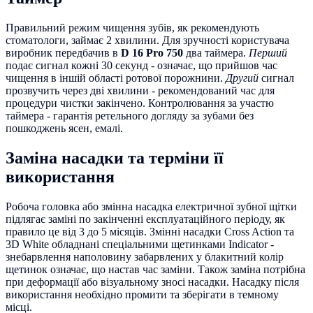
Правильний режим чищення зубів, як рекомендують
стоматологи, займає 2 хвилини. Для зручності користувача
виробник передбачив в
D 16 Pro 750
два таймера.
Перший
подає сигнал кожні 30 секунд - означає, що прийшов час
чищення в іншій області ротової порожнини.
Другий
сигнал
прозвучить через дві хвилини - рекомендований час для
процедури чистки закінчено. Контролювання за участю
таймера - гарантія ретельного догляду за зубами без
пошкоджень ясен, емалі.
Заміна насадки та терміни її
використання
Робоча головка або змінна насадка електричної зубної щітки
підлягає заміні по закінченні експлуатаційного періоду, як
правило це від 3 до 5 місяців. Змінні насадки Cross Action та
3D White обладнані спеціальними щетинками Indicator -
знебарвлення наполовину забарвлених у блакитний колір
щетинок означає, що настав час заміни. Також заміна потрібна
при деформації або візуальному зносі насадки. Насадку після
використання необхідно промити та зберігати в темному
місці.