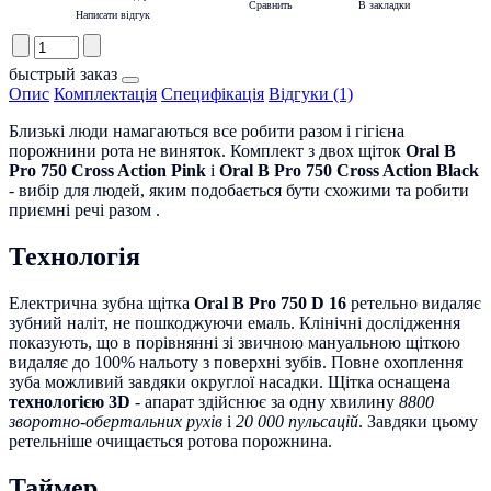
Сравнить
В закладки
Написати відгук
быстрый заказ
Опис
Комплектація
Специфікація
Відгуки (1)
Близькі люди намагаються все робити разом і гігієна
порожнини рота не виняток. Комплект з двох щіток
Oral B
Pro 750 Cross Action Pink
і
Oral B Pro 750 Cross Action Black
- вибір для людей, яким подобається бути схожими та робити
приємні речі разом .
Технологія
Електрична зубна щітка
Oral B Pro 750 D 16
ретельно видаляє
зубний наліт, не пошкоджуючи емаль. Клінічні дослідження
показують, що в порівнянні зі звичною мануальною щіткою
видаляє до 100% нальоту з поверхні зубів. Повне охоплення
зуба можливий завдяки округлої насадки. Щітка оснащена
технологією 3D
- апарат здійснює за одну хвилину
8800
зворотно-обертальних рухів
і
20 000 пульсацій
. Завдяки цьому
ретельніше очищається ротова порожнина.
Таймер