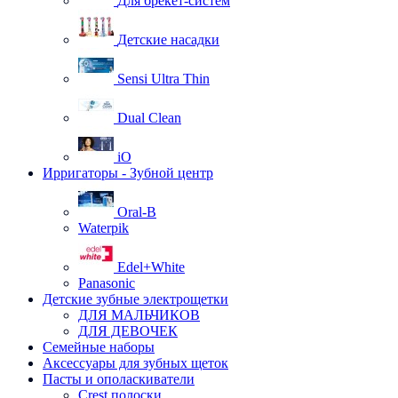
Для брекет-систем
Детские насадки
Sensi Ultra Thin
Dual Clean
iO
Ирригаторы - Зубной центр
Oral-B
Waterpik
Edel+White
Panasonic
Детские зубные электрощетки
ДЛЯ МАЛЬЧИКОВ
ДЛЯ ДЕВОЧЕК
Семейные наборы
Аксессуары для зубных щеток
Пасты и ополаскиватели
Crest полоски