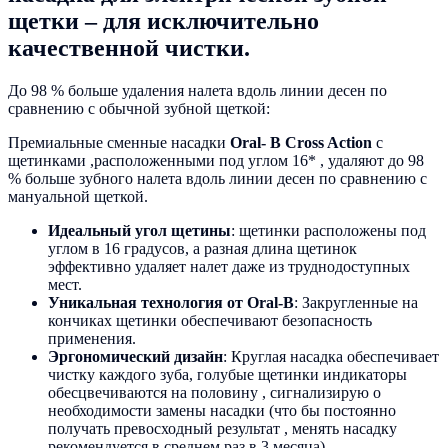
щетки – для исключительно
качественной чистки.
До 98 % больше удаления налета вдоль линии десен по
сравнению с обычной зубной щеткой:
Премиальные сменные насадки
Oral- B Cross Action
с
щетинками ,расположенными под углом 16* , удаляют до 98
% больше зубного налета вдоль линии десен по сравнению с
мануальной щеткой.
Идеальный угол щетины
: щетинки расположены под
углом в 16 градусов, а разная длина щетинок
эффективно удаляет налет даже из труднодоступных
мест.
Уникальная технология от Oral-B
: Закругленные на
кончиках щетинки обеспечивают безопасность
применения.
Эргономический дизайн
: Круглая насадка обеспечивает
чистку каждого зуба, голубые щетинки индикаторы
обесцвечиваются на половину , сигнализирую о
необходимости замены насадки (что бы постоянно
получать превосходный результат , менять насадку
рекомендуется в среднем раз в 3 месяца)