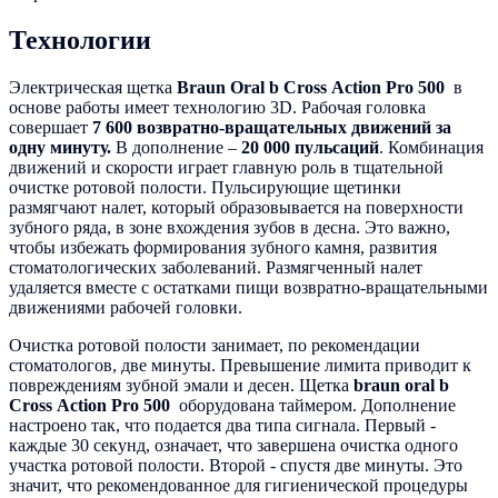
Технологии
Электрическая щетка
Braun Oral b Cross Action Pro 500
в
основе работы имеет технологию 3D. Рабочая головка
совершает
7 600 возвратно-вращательных движений за
одну минуту.
В дополнение –
20 000 пульсаций
. Комбинация
движений и скорости играет главную роль в тщательной
очистке ротовой полости. Пульсирующие щетинки
размягчают налет, который образовывается на поверхности
зубного ряда, в зоне вхождения зубов в десна. Это важно,
чтобы избежать формирования зубного камня, развития
стоматологических заболеваний. Размягченный налет
удаляется вместе с остатками пищи возвратно-вращательными
движениями рабочей головки.
Очистка ротовой полости занимает, по рекомендации
стоматологов, две минуты. Превышение лимита приводит к
повреждениям зубной эмали и десен. Щетка
braun oral b
Cross Action Pro 500
оборудована таймером. Дополнение
настроено так, что подается два типа сигнала. Первый -
каждые 30 секунд, означает, что завершена очистка одного
участка ротовой полости. Второй - спустя две минуты. Это
значит, что рекомендованное для гигиенической процедуры