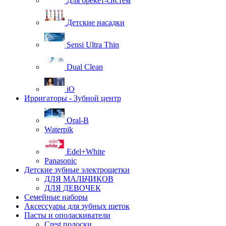
Для брекет-систем
Детские насадки
Sensi Ultra Thin
Dual Clean
iO
Ирригаторы - Зубной центр
Oral-B
Waterpik
Edel+White
Panasonic
Детские зубные электрощетки
ДЛЯ МАЛЬЧИКОВ
ДЛЯ ДЕВОЧЕК
Семейные наборы
Аксессуары для зубных щеток
Пасты и ополаскиватели
Crest полоски