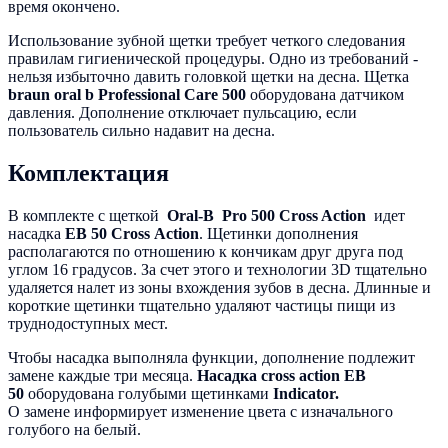
время окончено.
Использование зубной щетки требует четкого следования
правилам гигиенической процедуры. Одно из требований -
нельзя избыточно давить головкой щетки на десна. Щетка
braun oral b Professional Care 500
оборудована датчиком
давления. Дополнение отключает пульсацию, если
пользователь сильно надавит на десна.
Комплектация
В комплекте с щеткой
Oral-B Pro 500 Cross Action
идет
насадка
EB 50 Cross Action
. Щетинки дополнения
располагаются по отношению к кончикам друг друга под
углом 16 градусов. За счет этого и технологии 3D тщательно
удаляется налет из зоны вхождения зубов в десна. Длинные и
короткие щетинки тщательно удаляют частицы пищи из
труднодоступных мест.
Чтобы насадка выполняла функции, дополнение подлежит
замене каждые три месяца.
Насадка cross action EB
50
оборудована голубыми щетинками
Indicator.
О замене информирует изменение цвета с изначального
голубого на белый.